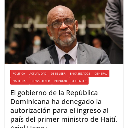
POLITICA
ACTUALIDAD
DEBE LEER
ENCABEZADOS
GENERAL
NACIONAL
NEWS TICKER
POPULAR
RECIENTES
El gobierno de la República
Dominicana ha denegado la
autorización para el ingreso al
país del primer ministro de Haití,
Ariel Henry.