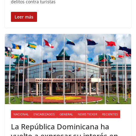
delitos contra turistas
Leer más
NACIONAL
ENCABEZADOS
GENERAL
NEWS TICKER
RECIENTES
La República Dominicana ha
vuelto a expresar su interés en