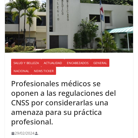
SALUD Y BELLEZA
ACTUALIDAD
ENCABEZADOS
GENERAL
NACIONAL
NEWS TICKER
Profesionales médicos se
oponen a las regulaciones del
CNSS por considerarlas una
amenaza para su práctica
profesional.
29/02/2024
.