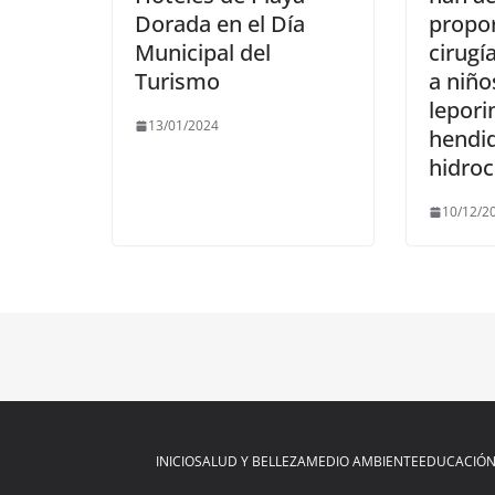
Dorada en el Día
propo
Municipal del
cirugí
Turismo
a niño
lepori
13/01/2024
hendi
hidroc
10/12/2
INICIO
SALUD Y BELLEZA
MEDIO AMBIENTE
EDUCACIÓ