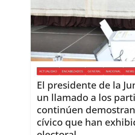
ACTUALIDAD
ENCABEZADOS
GENERAL
NACIONAL
NEWS 
El presidente de la Ju
un llamado a los part
continúen demostran
cívico que han exhib
electoral.