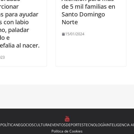
rcionar
de 5 mil familias en
as para ayudar
Santo Domingo
s con labio
Norte
no, paladar
15/01/2024
do e
efalia al nacer.
023
N
POLÍTICA
NEGOCIOS
CULTURA
EVENTOS
DEPORTES
TECNOLOGÍA
INTELIGENCIA AR
Política de Cookies