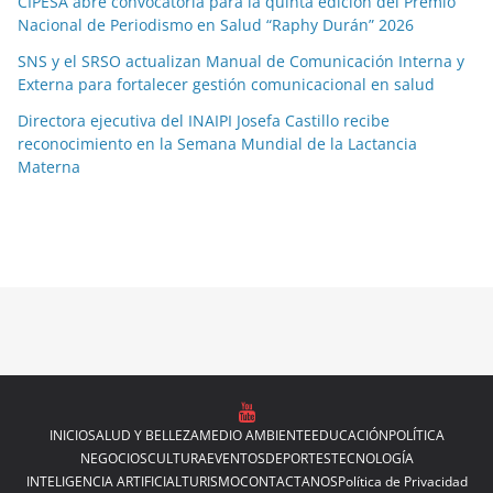
CIPESA abre convocatoria para la quinta edición del Premio
Nacional de Periodismo en Salud “Raphy Durán” 2026
SNS y el SRSO actualizan Manual de Comunicación Interna y
Externa para fortalecer gestión comunicacional en salud
Directora ejecutiva del INAIPI Josefa Castillo recibe
reconocimiento en la Semana Mundial de la Lactancia
Materna
INICIO
SALUD Y BELLEZA
MEDIO AMBIENTE
EDUCACIÓN
POLÍTICA
NEGOCIOS
CULTURA
EVENTOS
DEPORTES
TECNOLOGÍA
INTELIGENCIA ARTIFICIAL
TURISMO
CONTACTANOS
Política de Privacidad