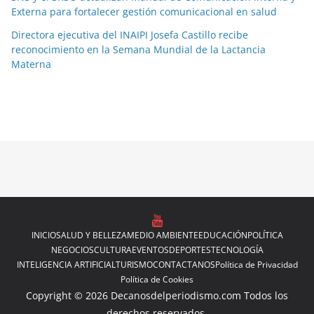
Externa para fortalecer gestión comunicacional en salud
Directora ejecutiva del INAIPI Josefa Castillo recibe
reconocimiento en la Semana Mundial de la Lactancia
Materna
INICIO
SALUD Y BELLEZA
MEDIO AMBIENTE
EDUCACIÓN
POLÍTICA
NEGOCIOS
CULTURA
EVENTOS
DEPORTES
TECNOLOGÍA
INTELIGENCIA ARTIFICIAL
TURISMO
CONTACTANOS
Política de Privacidad
Política de Cookies
Copyright © 2026 Decanosdelperiodismo.com Todos los
derechos reservados.