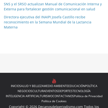
SNS y el SRSO actualizan Manual de Comunicación Interna y
Externa para fortalecer gestión comunicacional en salud
Directora ejecutiva del INAIPI Josefa Castillo recibe
reconocimiento en la Semana Mundial de la Lactancia
Materna
INICIO
SALUD Y BELLEZA
MEDIO AMBIENTE
EDUCACIÓN
POLÍTICA
NEGOCIOS
CULTURA
EVENTOS
DEPORTES
TECNOLOGÍA
INTELIGENCIA ARTIFICIAL
TURISMO
CONTACTANOS
Política de Privacidad
Política de Cookies
Copyright © 2026 Decanosdelperiodismo.com Todos los